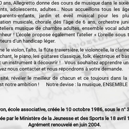
ans, Allegretto donne des cours de musique dans le sixi
fants, adolescents, adultes… Nous accueillons tous les âg
arents-enfants, jardin et éveil musical pour les plu
ation musicale, chorale dès l’âge de 6 ans, orchestre juni
 ateliers musique de chambre adultes, ensemble vocal adul
heur ! L’école propose également l’atelier « L’oreille sous
teurs d’un handicap léger.
e violon, l’alto, la flûte traversière, le violoncelle, la clarin
 chant, le piano, les guitares classique, folk, électrique et ba
 un instrument à découvrir ! Vous souhaitez apprendre un 
vez nous contacter et nous répondrons à votre demande.
osité, révéler le meilleur de chacun et ce toujours dans l
e est notre ambition ! Notre devise : la musique, ENSEMBLE 
yon, école associative, créée le 10 octobre 1986, sous le n°
ée par le Ministère de la Jeunesse et des Sports le 18 avril 
Agrément renouvelé en juin 2004.