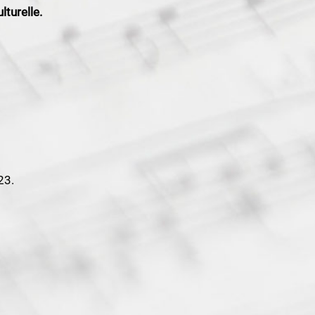
lturelle.
23.