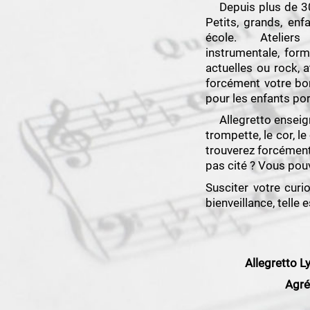
Depuis plus de 30 
Petits, grands, en
école. Ateliers p
instrumentale, form
actuelles ou rock,
forcément votre bon
pour les enfants por
Allegretto enseigne l
trompette, le cor, le
trouverez forcément
pas cité ? Vous pou
Susciter votre curi
bienveillance, tell
Allegretto L
Agré